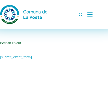
Saltar
al
contenido
Post an Event
[submit_event_form]